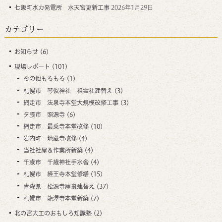
七飯町水力発電所 水天宮更新工事
2026年1月29日
カテゴリー
お知らせ
(6)
現場レポート
(101)
その他もろもろ
(1)
札幌市 琴似神社 祖霊社建替え
(3)
網走市 法泉寺本堂大規模改修工事
(3)
夕張市 照源寺
(6)
網走市 最乗寺本堂改修
(10)
岩内町 地蔵寺改修
(4)
当社社屋＆作業所新築
(4)
千歳市 千歳神社手水舎
(4)
札幌市 経王寺本堂修繕
(15)
青森県 松源寺庫裏建替え
(37)
札幌市 龍澤寺本堂新築
(7)
北の宮大工のおもしろ知識塾
(2)