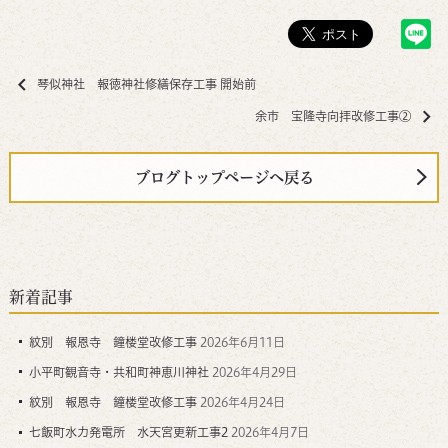
琴似神社 報徳神社修繕保存工事 開始前
余市 宝隆寺向拝改修工事②
ブログトップページへ戻る
新着記事
紋別 報恩寺 鐘楼堂改修工事
2026年6月11日
小平町観音寺・共和町神恵川神社
2026年4月29日
紋別 報恩寺 鐘楼堂改修工事
2026年4月24日
七飯町水力発電所 水天宮更新工事2
2026年4月7日