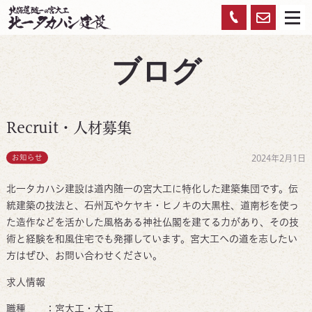
お
0120-
メ
ニ
ュ
問
959-
ー
ブログ
い
450
合
わ
Recruit・人材募集
せ
お知らせ
2024年2月1日
北一タカハシ建設は道内随一の宮大工に特化した建築集団です。伝
統建築の技法と、石州瓦やケヤキ・ヒノキの大黒柱、道南杉を使っ
た造作などを活かした風格ある神社仏閣を建てる力があり、その技
術と経験を和風住宅でも発揮しています。宮大工への道を志したい
方はぜひ、お問い合わせください。
求人情報
職種 ：宮大工・大工