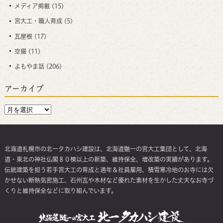
メディア掲載
(15)
宮大工・職人育成
(5)
瓦屋根
(17)
空撮
(11)
よもやま話
(206)
アーカイブ
北海道札幌市の北一タカハシ建設は、北海道髄一の宮大工集団として、北海
道・東北の神社仏閣８０棟以上の新築、維持保全、増改築の実績があります。
伝統建築を担う若手宮大工の育成と通年＆社員雇用、積雪寒冷地のお寺には欠
かせない断熱気密施工、石州瓦や木材など優れた素材を生かした丈夫なお寺づ
くりと維持保全などに取り組んでいます。