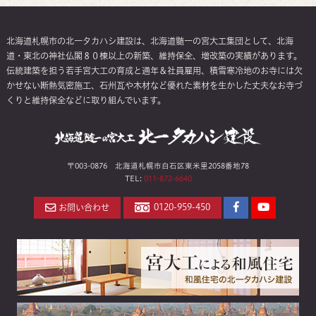
北海道札幌市の北一タカハシ建設は、北海道髄一の宮大工集団として、北海
道・東北の神社仏閣８０棟以上の新築、維持保全、増改築の実績があります。
伝統建築を担う若手宮大工の育成と通年＆社員雇用、積雪寒冷地のお寺には欠
かせない断熱気密施工、石州瓦や木材など優れた素材を生かした丈夫なお寺づ
くりと維持保全などに取り組んでいます。
〒003-0876 北海道札幌市白石区東米里2058番地78
TEL:
011-872-6640
Facebook
YouTube
0120-959-450
お問い合わせ
ペ
チ
ー
ャ
ジ
ン
ネ
ル