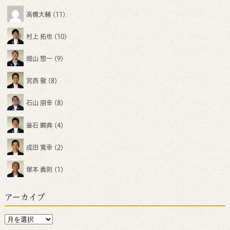
高橋大輔
(11)
村上 拓也
(10)
畑山 惣一
(9)
宮西 徹
(8)
石山 朋幸
(8)
釜石 瞬典
(4)
成田 寛幸
(2)
塚本 義則
(1)
アーカイブ