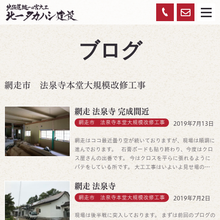
お
0120-
メ
ニ
ュ
問
959-
ー
ブログ
い
450
合
わ
網走市 法泉寺本堂大規模改修工事
せ
網走 法泉寺 完成間近
網走市 法泉寺本堂大規模改修工事
2019年7月13日
網走はココ最近曇り空が続いておりますが、現場は順調に
進んでおります。 石膏ボードも貼り終わり、今度はクロ
ス屋さんの出番です。 今はクロスを平らに張れるように
パテをしている所です。 大工工事はいよいよ見せ場の…
網走 法泉寺
網走市 法泉寺本堂大規模改修工事
2019年7月2日
現場は後半戦に突入しております。 まずは前回のブログの