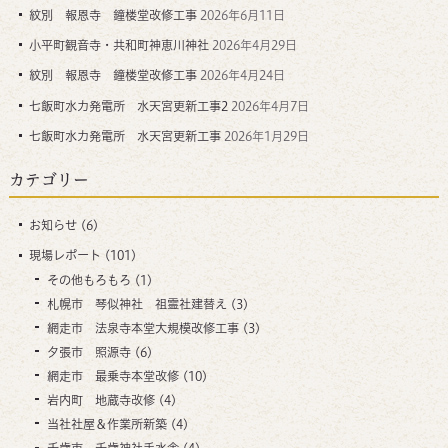
紋別 報恩寺 鐘楼堂改修工事
2026年6月11日
小平町観音寺・共和町神恵川神社
2026年4月29日
紋別 報恩寺 鐘楼堂改修工事
2026年4月24日
七飯町水力発電所 水天宮更新工事2
2026年4月7日
七飯町水力発電所 水天宮更新工事
2026年1月29日
カテゴリー
お知らせ
(6)
現場レポート
(101)
その他もろもろ
(1)
札幌市 琴似神社 祖霊社建替え
(3)
網走市 法泉寺本堂大規模改修工事
(3)
夕張市 照源寺
(6)
網走市 最乗寺本堂改修
(10)
岩内町 地蔵寺改修
(4)
当社社屋＆作業所新築
(4)