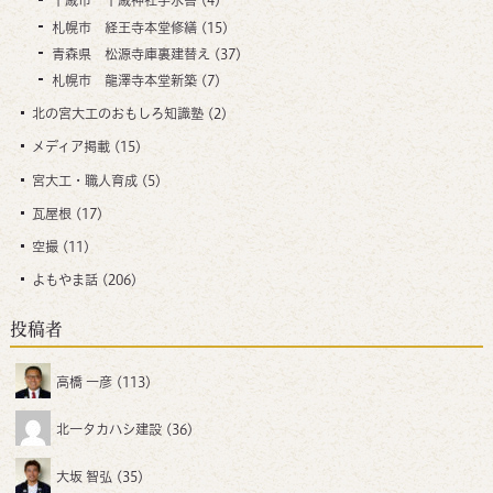
千歳市 千歳神社手水舎
(4)
札幌市 経王寺本堂修繕
(15)
青森県 松源寺庫裏建替え
(37)
札幌市 龍澤寺本堂新築
(7)
北の宮大工のおもしろ知識塾
(2)
メディア掲載
(15)
宮大工・職人育成
(5)
瓦屋根
(17)
空撮
(11)
よもやま話
(206)
投稿者
高橋 一彦
(113)
北一タカハシ建設
(36)
大坂 智弘
(35)