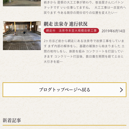
続きから 屋根の大工工事が終わり、板金屋さんにバトン
タッチです いい仕事してますね。 大工工事は一旦室内へ
戻ります 今ある既存の間仕切りの位置を変えたい…
網走 法泉寺 進行状況
網走市 法泉寺本堂大規模改修工事
2019年6月14日
2ヶ月ほど前から網走にある法泉寺で改修工事をしていま
す まず内部の解体をし、基礎の補強から始まりました 土
間の地均しをし、鉄筋を組み コンクリートを打設してい
きます コンクリート打設後、数日養生期間を経て土台と
大引きを組…
ブログトップページへ戻る
新着記事