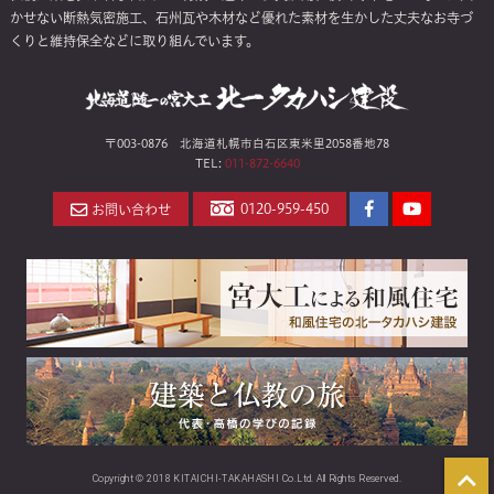
かせない断熱気密施工、石州瓦や木材など優れた素材を生かした丈夫なお寺づ
くりと維持保全などに取り組んでいます。
〒003-0876 北海道札幌市白石区東米里2058番地78
TEL:
011-872-6640
Facebook
YouTube
0120-959-450
お問い合わせ
ペ
チ
ー
ャ
ジ
ン
ネ
ル
Copyright © 2018 KITAICHI-TAKAHASHI Co.Ltd. All Rights Reserved.