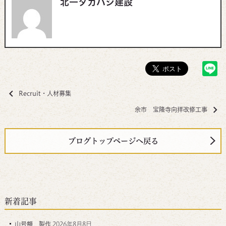
北一タカハシ建設
Recruit・人材募集
余市 宝隆寺向拝改修工事
ブログトップページへ戻る
新着記事
山号額 製作
2026年8月8日