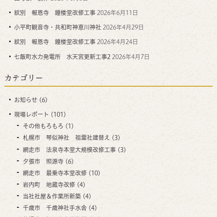
紋別 報恩寺 鐘楼堂改修工事
2026年6月11日
小平町観音寺・共和町神恵川神社
2026年4月29日
紋別 報恩寺 鐘楼堂改修工事
2026年4月24日
七飯町水力発電所 水天宮更新工事2
2026年4月7日
カテゴリー
お知らせ
(6)
現場レポート
(101)
その他もろもろ
(1)
札幌市 琴似神社 祖霊社建替え
(3)
網走市 法泉寺本堂大規模改修工事
(3)
夕張市 照源寺
(6)
網走市 最乗寺本堂改修
(10)
岩内町 地蔵寺改修
(4)
当社社屋＆作業所新築
(4)
千歳市 千歳神社手水舎
(4)