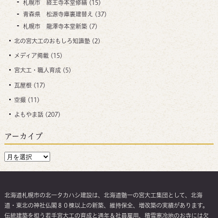
札幌市 経王寺本堂修繕
(15)
青森県 松源寺庫裏建替え
(37)
札幌市 龍澤寺本堂新築
(7)
北の宮大工のおもしろ知識塾
(2)
メディア掲載
(15)
宮大工・職人育成
(5)
瓦屋根
(17)
空撮
(11)
よもやま話
(207)
アーカイブ
北海道札幌市の北一タカハシ建設は、北海道髄一の宮大工集団として、北海
道・東北の神社仏閣８０棟以上の新築、維持保全、増改築の実績があります。
伝統建築を担う若手宮大工の育成と通年＆社員雇用、積雪寒冷地のお寺には欠