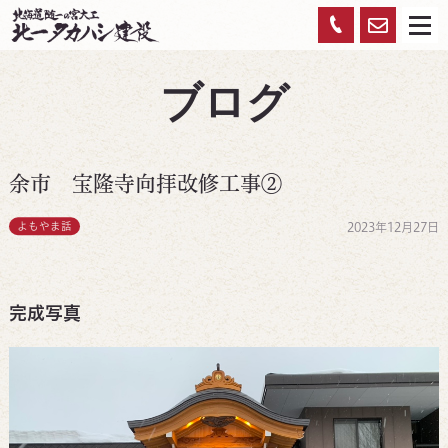
お
0120-
メ
ニ
ュ
問
959-
ー
ブログ
い
450
合
わ
余市 宝隆寺向拝改修工事②
せ
よもやま話
2023年12月27日
完成写真