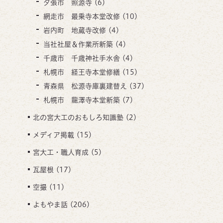
夕張市 照源寺
(6)
網走市 最乗寺本堂改修
(10)
岩内町 地蔵寺改修
(4)
当社社屋＆作業所新築
(4)
千歳市 千歳神社手水舎
(4)
札幌市 経王寺本堂修繕
(15)
青森県 松源寺庫裏建替え
(37)
札幌市 龍澤寺本堂新築
(7)
北の宮大工のおもしろ知識塾
(2)
メディア掲載
(15)
宮大工・職人育成
(5)
瓦屋根
(17)
空撮
(11)
よもやま話
(206)