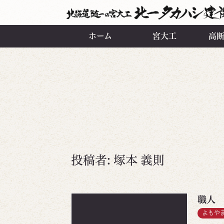
ホーム
宮大工
高
投稿者:
塚本 義則
職人
よもや