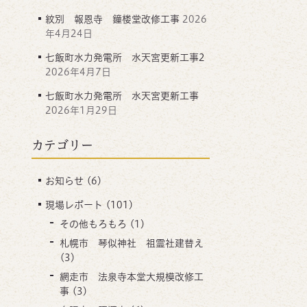
紋別 報恩寺 鐘楼堂改修工事
2026
年4月24日
七飯町水力発電所 水天宮更新工事2
2026年4月7日
七飯町水力発電所 水天宮更新工事
2026年1月29日
カテゴリー
お知らせ
(6)
現場レポート
(101)
その他もろもろ
(1)
札幌市 琴似神社 祖霊社建替え
(3)
網走市 法泉寺本堂大規模改修工
事
(3)