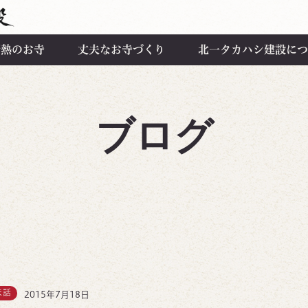
断熱のお寺
丈夫なお寺づくり
北一タカハシ建設につ
ブログ
ま話
2015年7月18日