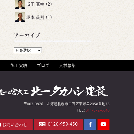
成田 寛幸
(2)
塚本 義則
(1)
アーカイブ
て
施工実績
ブログ
人材募集
〒003-0876 北海道札幌市白石区東米里2058番地78
TEL:
011-872-6640
Facebook
YouTube
0120-959-450
お問い合わせ
ペ
チ