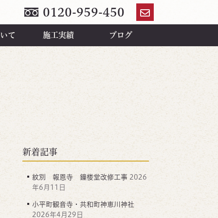
0120-959-450
お
問
いて
施工実績
ブログ
い
合
わ
せ
新着記事
紋別 報恩寺 鐘楼堂改修工事
2026
年6月11日
小平町観音寺・共和町神恵川神社
2026年4月29日