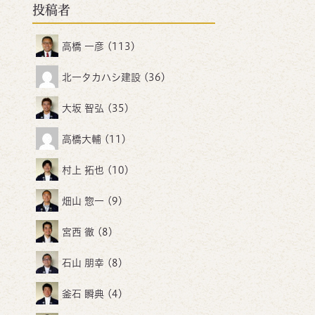
投稿者
高橋 一彦
(113)
北一タカハシ建設
(36)
大坂 智弘
(35)
高橋大輔
(11)
村上 拓也
(10)
畑山 惣一
(9)
宮西 徹
(8)
石山 朋幸
(8)
釜石 瞬典
(4)