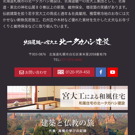
北海道札幌市の北一タカハシ建設は、北海道髄一の宮大工集団として、北海
道・東北の神社仏閣８０棟以上の新築、維持保全、増改築の実績があります。
伝統建築を担う若手宮大工の育成と通年＆社員雇用、積雪寒冷地のお寺には欠
かせない断熱気密施工、石州瓦や木材など優れた素材を生かした丈夫なお寺づ
くりと維持保全などに取り組んでいます。
〒003-0876 北海道札幌市白石区東米里2058番地78
TEL:
011-872-6640
Facebook
YouTube
0120-959-450
お問い合わせ
ペ
チ
ー
ャ
ジ
ン
ネ
ル