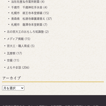
当社社屋＆作業所新築
(4)
千歳市 千歳神社手水舎
(4)
札幌市 経王寺本堂修繕
(15)
青森県 松源寺庫裏建替え
(37)
札幌市 龍澤寺本堂新築
(7)
北の宮大工のおもしろ知識塾
(2)
メディア掲載
(15)
宮大工・職人育成
(5)
瓦屋根
(17)
空撮
(11)
よもやま話
(206)
アーカイブ