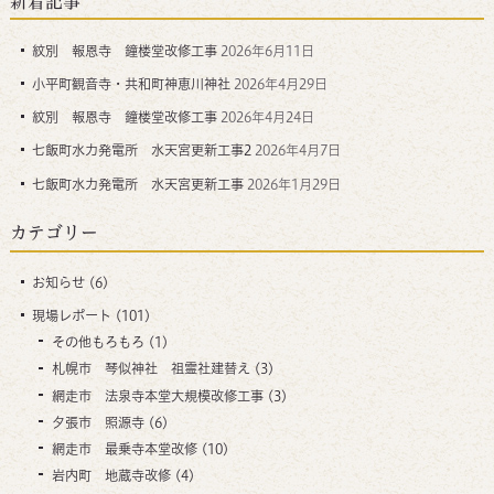
新着記事
紋別 報恩寺 鐘楼堂改修工事
2026年6月11日
小平町観音寺・共和町神恵川神社
2026年4月29日
紋別 報恩寺 鐘楼堂改修工事
2026年4月24日
七飯町水力発電所 水天宮更新工事2
2026年4月7日
七飯町水力発電所 水天宮更新工事
2026年1月29日
カテゴリー
お知らせ
(6)
現場レポート
(101)
その他もろもろ
(1)
札幌市 琴似神社 祖霊社建替え
(3)
網走市 法泉寺本堂大規模改修工事
(3)
夕張市 照源寺
(6)
網走市 最乗寺本堂改修
(10)
岩内町 地蔵寺改修
(4)