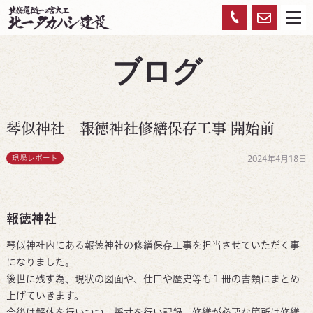
お
0120-
メ
ニ
ュ
問
959-
ー
ブログ
い
450
合
わ
琴似神社 報徳神社修繕保存工事 開始前
せ
現場レポート
2024年4月18日
報徳神社
琴似神社内にある報徳神社の修繕保存工事を担当させていただく事
になりました。
後世に残す為、現状の図面や、仕口や歴史等も１冊の書類にまとめ
上げていきます。
今後は解体を行いつつ、採寸を行い記録、修繕が必要な箇所は修繕