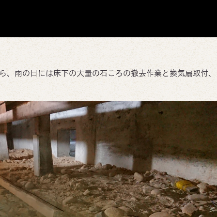
ら、雨の日には床下の大量の石ころの撤去作業と換気扇取付、