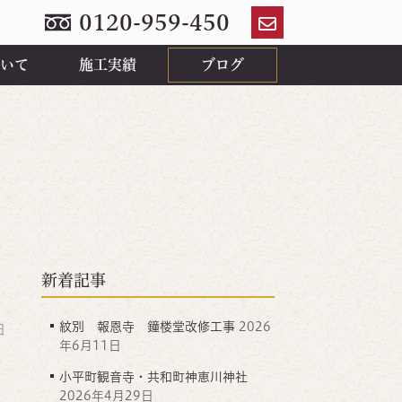
0120-959-450
お
問
いて
施工実績
ブログ
い
合
わ
せ
新着記事
紋別 報恩寺 鐘楼堂改修工事
2026
日
年6月11日
小平町観音寺・共和町神恵川神社
2026年4月29日