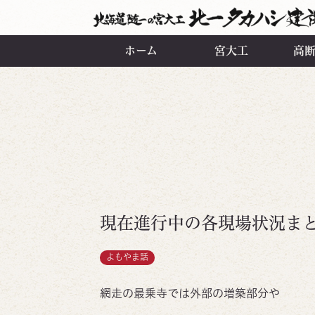
ホーム
宮大工
高
現在進行中の各現場状況ま
よもやま話
網走の最乗寺では外部の増築部分や