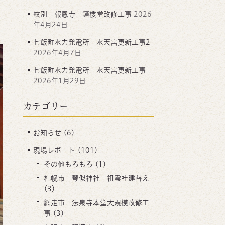
紋別 報恩寺 鐘楼堂改修工事
2026
年4月24日
七飯町水力発電所 水天宮更新工事2
2026年4月7日
七飯町水力発電所 水天宮更新工事
2026年1月29日
カテゴリー
お知らせ
(6)
現場レポート
(101)
その他もろもろ
(1)
札幌市 琴似神社 祖霊社建替え
(3)
網走市 法泉寺本堂大規模改修工
事
(3)