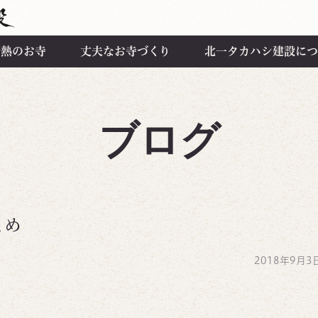
断熱のお寺
丈夫なお寺づくり
北一タカハシ建設につ
ブログ
とめ
2018年9月3