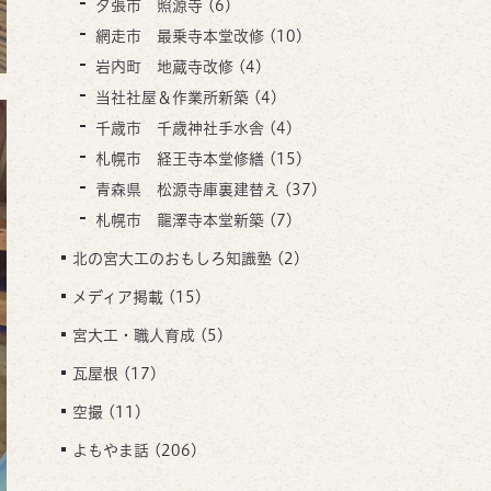
夕張市 照源寺
(6)
網走市 最乗寺本堂改修
(10)
岩内町 地蔵寺改修
(4)
当社社屋＆作業所新築
(4)
千歳市 千歳神社手水舎
(4)
札幌市 経王寺本堂修繕
(15)
青森県 松源寺庫裏建替え
(37)
札幌市 龍澤寺本堂新築
(7)
北の宮大工のおもしろ知識塾
(2)
メディア掲載
(15)
宮大工・職人育成
(5)
瓦屋根
(17)
空撮
(11)
よもやま話
(206)