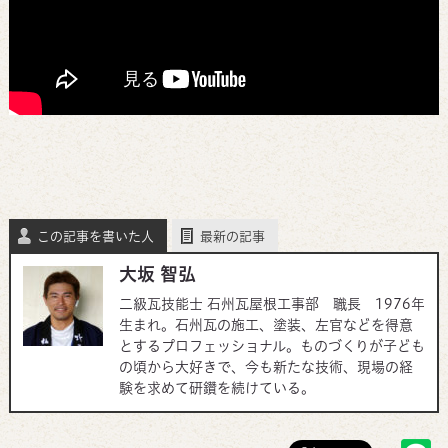
この記事を書いた人
最新の記事
大坂 智弘
二級瓦技能士 石州瓦屋根工事部 職長 1976年
生まれ。石州瓦の施工、塗装、左官などを得意
とするプロフェッショナル。ものづくりが子ども
の頃から大好きで、今も新たな技術、現場の経
験を求めて研鑽を続けている。