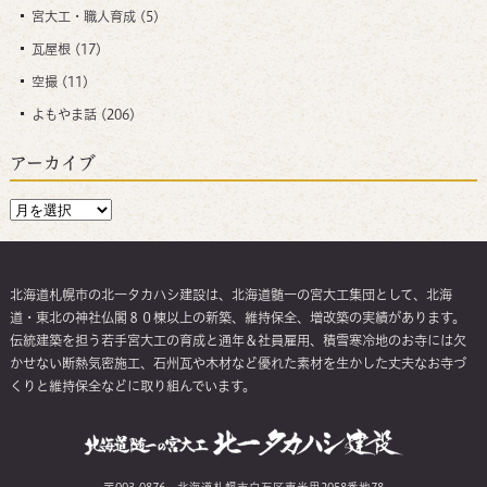
宮大工・職人育成
(5)
瓦屋根
(17)
空撮
(11)
よもやま話
(206)
アーカイブ
北海道札幌市の北一タカハシ建設は、北海道髄一の宮大工集団として、北海
道・東北の神社仏閣８０棟以上の新築、維持保全、増改築の実績があります。
伝統建築を担う若手宮大工の育成と通年＆社員雇用、積雪寒冷地のお寺には欠
かせない断熱気密施工、石州瓦や木材など優れた素材を生かした丈夫なお寺づ
くりと維持保全などに取り組んでいます。