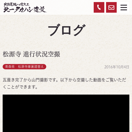
お
0120-
メ
ニ
ュ
問
959-
ー
ブログ
い
450
合
わ
松源寺 進行状況空撮
せ
青森県 松源寺庫裏建替え
2016年10月4日
​瓦葺き完了から山門撮影です。以下から空撮した動画をご覧いただ
くことができます。