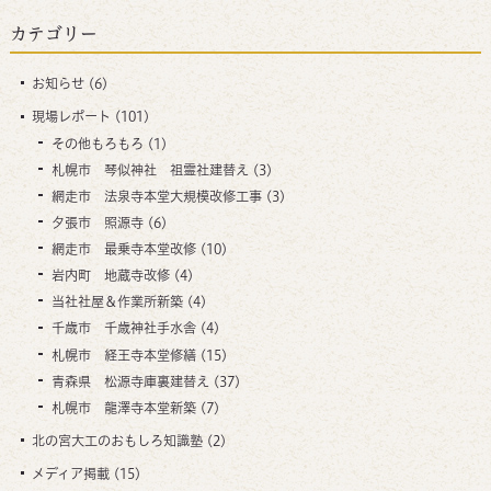
カテゴリー
お知らせ
(6)
現場レポート
(101)
その他もろもろ
(1)
札幌市 琴似神社 祖霊社建替え
(3)
網走市 法泉寺本堂大規模改修工事
(3)
夕張市 照源寺
(6)
網走市 最乗寺本堂改修
(10)
岩内町 地蔵寺改修
(4)
当社社屋＆作業所新築
(4)
千歳市 千歳神社手水舎
(4)
札幌市 経王寺本堂修繕
(15)
青森県 松源寺庫裏建替え
(37)
札幌市 龍澤寺本堂新築
(7)
北の宮大工のおもしろ知識塾
(2)
メディア掲載
(15)