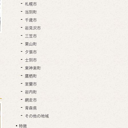
札幌市
当別町
千歳市
岩見沢市
三笠市
栗山町
夕張市
士別市
東神楽町
鷹栖町
室蘭市
岩内町
網走市
青森県
その他の地域
特徴