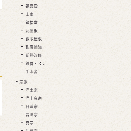
祖霊殿
山車
鐘楼堂
瓦屋根
銅版屋根
耐震補強
断熱改修
鉄骨・ＲＣ
手水舎
宗派
浄土宗
浄土真宗
日蓮宗
曹洞宗
真宗