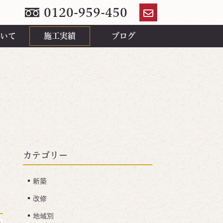
0120-959-450
お
問
いて
施工実績
ブログ
い
合
わ
せ
カテゴリー
新築
改修
地域別