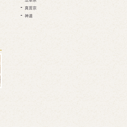
法華宗
真言宗
神道