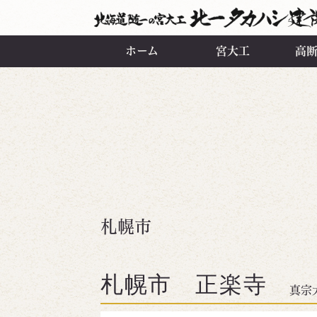
ホーム
宮大工
高
札幌市
札幌市 正楽寺
真宗