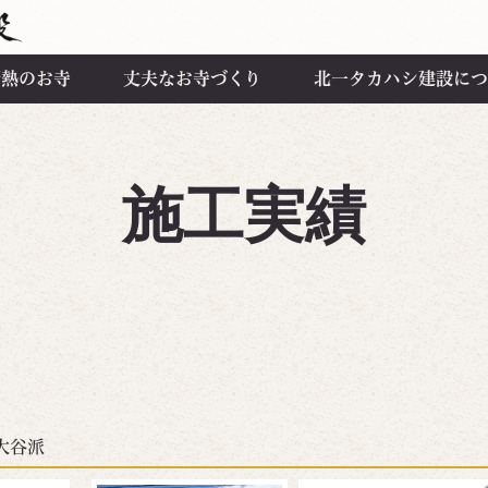
断熱のお寺
丈夫なお寺づくり
北一タカハシ建設につ
施工実績
大谷派