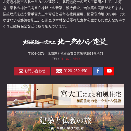
北海道札幌市の北一タカハシ建設は、北海道髄一の宮大工集団として、北海
道・東北の神社仏閣８０棟以上の新築、維持保全、増改築の実績があります。
伝統建築を担う若手宮大工の育成と通年＆社員雇用、積雪寒冷地のお寺には欠
かせない断熱気密施工、石州瓦や木材など優れた素材を生かした丈夫なお寺づ
くりと維持保全などに取り組んでいます。
〒003-0876 北海道札幌市白石区東米里2058番地78
TEL:
011-872-6640
Facebook
YouTube
0120-959-450
お問い合わせ
ペ
チ
ー
ャ
ジ
ン
ネ
ル