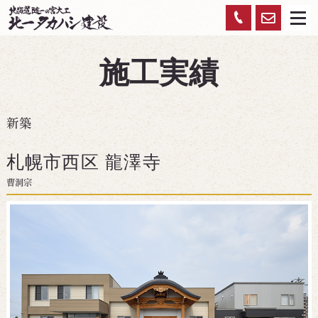
お
0120-
メ
ニ
ュ
問
959-
ー
施工実績
い
450
合
わ
新築
せ
札幌市西区 龍澤寺
曹洞宗