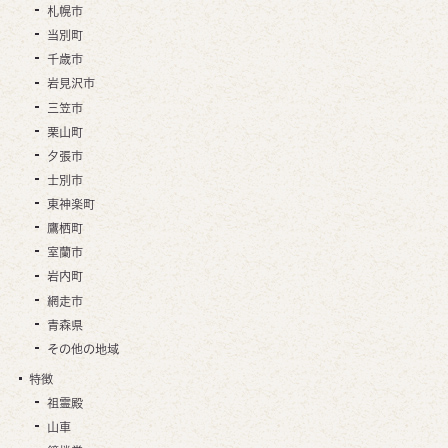
札幌市
当別町
千歳市
岩見沢市
三笠市
栗山町
夕張市
士別市
東神楽町
鷹栖町
室蘭市
岩内町
網走市
青森県
その他の地域
特徴
祖霊殿
山車