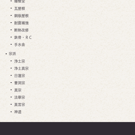
鐘楼堂
瓦屋根
銅版屋根
耐震補強
断熱改修
鉄骨・ＲＣ
手水舎
宗派
浄土宗
浄土真宗
日蓮宗
曹洞宗
真宗
法華宗
真言宗
神道