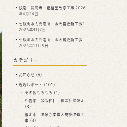
紋別 報恩寺 鐘楼堂改修工事
2026
年4月24日
七飯町水力発電所 水天宮更新工事2
2026年4月7日
七飯町水力発電所 水天宮更新工事
2026年1月29日
カテゴリー
お知らせ
(6)
現場レポート
(101)
その他もろもろ
(1)
札幌市 琴似神社 祖霊社建替え
(3)
網走市 法泉寺本堂大規模改修工
事
(3)