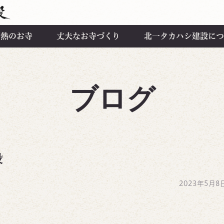
断熱のお寺
丈夫なお寺づくり
北一タカハシ建設につ
ブログ
設
2023年5月8