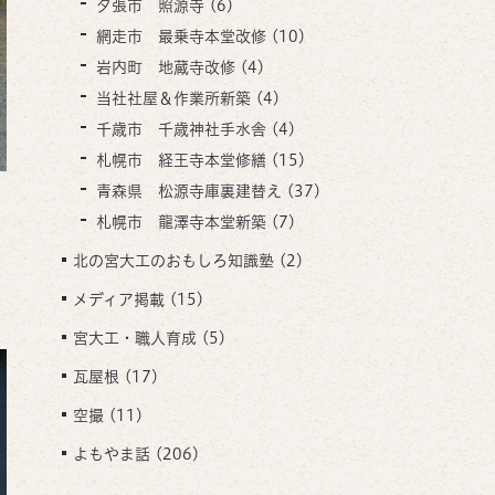
夕張市 照源寺
(6)
網走市 最乗寺本堂改修
(10)
岩内町 地蔵寺改修
(4)
当社社屋＆作業所新築
(4)
千歳市 千歳神社手水舎
(4)
札幌市 経王寺本堂修繕
(15)
青森県 松源寺庫裏建替え
(37)
札幌市 龍澤寺本堂新築
(7)
北の宮大工のおもしろ知識塾
(2)
メディア掲載
(15)
宮大工・職人育成
(5)
瓦屋根
(17)
空撮
(11)
よもやま話
(206)