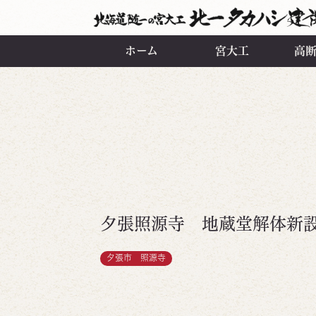
ホーム
宮大工
高
夕張照源寺 地蔵堂解体新
夕張市 照源寺