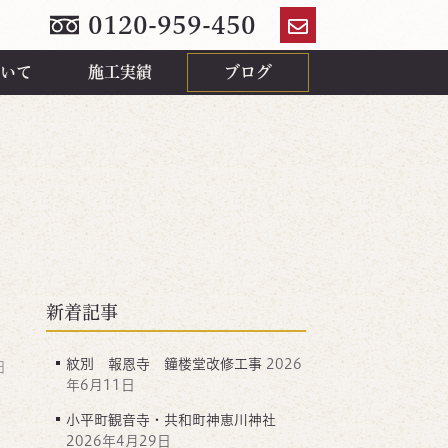
0120-959-450
お
問
いて
施工実績
ブログ
い
合
わ
せ
新着記事
紋別 報恩寺 鐘楼堂改修工事
2026
日
年6月11日
小平町観音寺・共和町神恵川神社
2026年4月29日