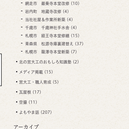
網走市 最乗寺本堂改修
(10)
岩内町 地蔵寺改修
(4)
当社社屋＆作業所新築
(4)
千歳市 千歳神社手水舎
(4)
札幌市 経王寺本堂修繕
(15)
青森県 松源寺庫裏建替え
(37)
札幌市 龍澤寺本堂新築
(7)
北の宮大工のおもしろ知識塾
(2)
メディア掲載
(15)
宮大工・職人育成
(5)
瓦屋根
(17)
空撮
(11)
よもやま話
(207)
アーカイブ