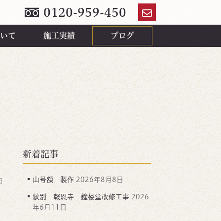
0120-959-450
お
問
いて
施工実績
ブログ
い
合
わ
せ
新着記事
山号額 製作
2026年8月8日
日
紋別 報恩寺 鐘楼堂改修工事
2026
年6月11日