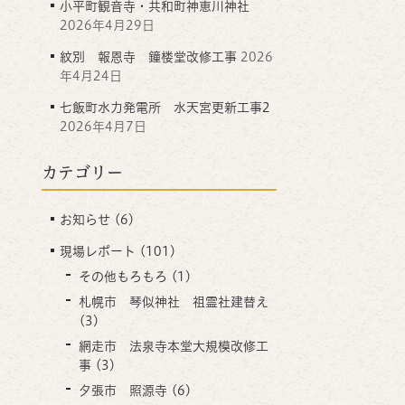
小平町観音寺・共和町神恵川神社
2026年4月29日
紋別 報恩寺 鐘楼堂改修工事
2026
年4月24日
七飯町水力発電所 水天宮更新工事2
2026年4月7日
カテゴリー
お知らせ
(6)
現場レポート
(101)
その他もろもろ
(1)
札幌市 琴似神社 祖霊社建替え
(3)
網走市 法泉寺本堂大規模改修工
事
(3)
夕張市 照源寺
(6)