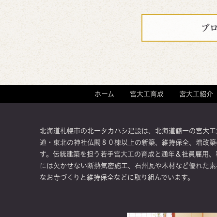
ブ
ホーム
宮大工育成
宮大工紹介
北海道札幌市の北一タカハシ建設は、北海道髄一の宮大工
道・東北の神社仏閣８０棟以上の新築、維持保全、増改築
す。伝統建築を担う若手宮大工の育成と通年＆社員雇用、
には欠かせない断熱気密施工、石州瓦や木材など優れた素
なお寺づくりと維持保全などに取り組んでいます。