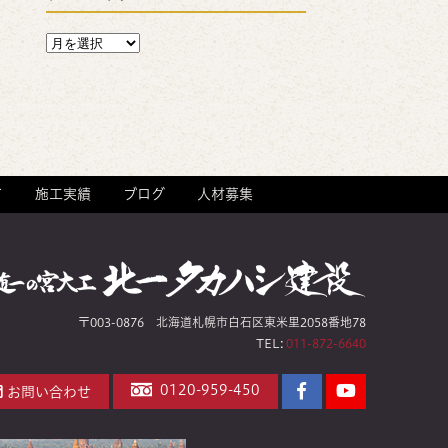
て
施工実績
ブログ
人材募集
〒003-0876 北海道札幌市白石区東米里2058番地78
TEL:
011-872-6640
Facebook
YouTube
0120-959-450
お問い合わせ
ペ
チ
ー
ャ
ジ
ン