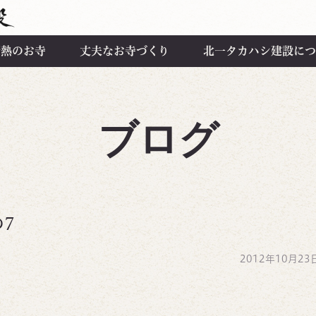
断熱のお寺
丈夫なお寺づくり
北一タカハシ建設につ
ブログ
7
2012年10月23