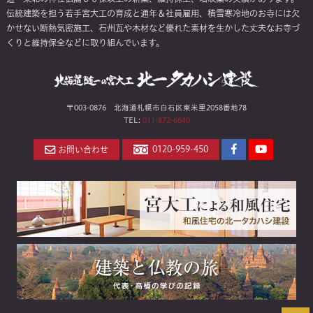
伝統建築を担う若手宮大工の育成と通年＆社員雇用、積雪寒冷地のお寺には欠
かせない断熱気密施工、石州瓦や木材など優れた素材を生かした丈夫なお寺づ
くりと維持保全などに取り組んでいます。
〒003-0876 北海道札幌市白石区東米里2058番地78
TEL:
011-872-6640
Facebook
YouTube
0120-959-450
お問い合わせ
ペ
チ
ー
ャ
ジ
ン
ネ
ル